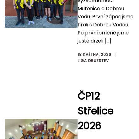
vyzvali domácí
Mutěnice a Dobrou
Vodu. První zápas jsme
hráli s Dobrou Vodou.
Po první směně jsme
ještě drželi […]
18 KVĚTNA, 2026
LIGA DRUŽSTEV
ČP12
Střelice
2026