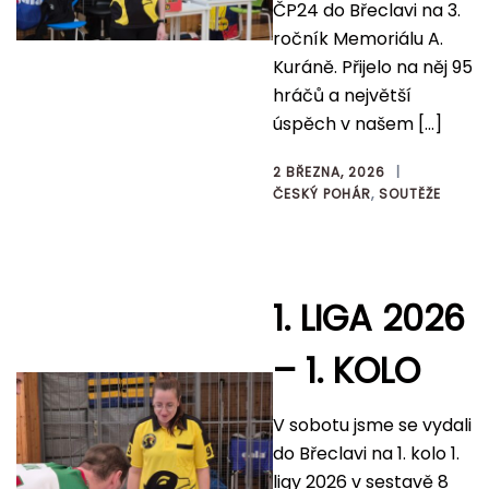
ČP24 do Břeclavi na 3.
ročník Memoriálu A.
Kuráně. Přijelo na něj 95
hráčů a největší
úspěch v našem […]
2 BŘEZNA, 2026
ČESKÝ POHÁR
,
SOUTĚŽE
1. LIGA 2026
– 1. KOLO
V sobotu jsme se vydali
do Břeclavi na 1. kolo 1.
ligy 2026 v sestavě 8