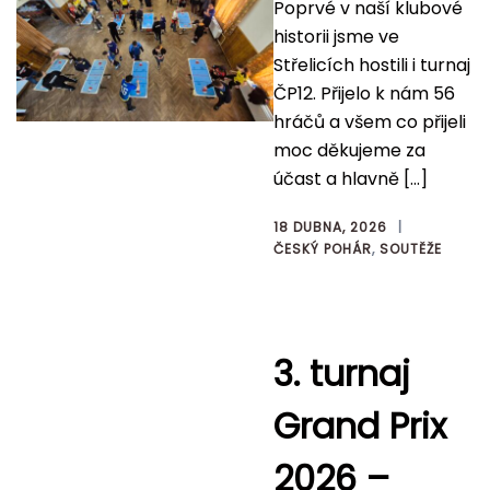
Poprvé v naší klubové
historii jsme ve
Střelicích hostili i turnaj
ČP12. Přijelo k nám 56
hráčů a všem co přijeli
moc děkujeme za
účast a hlavně […]
18 DUBNA, 2026
ČESKÝ POHÁR
,
SOUTĚŽE
3. turnaj
Grand Prix
2026 –