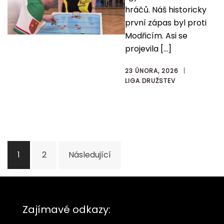
hráčů. Náš historicky
první zápas byl proti
Modřicím. Asi se
projevila […]
23 ÚNORA, 2026
LIGA DRUŽSTEV
Stránkování
1
2
Následující
příspěvků
Zajímavé odkazy: