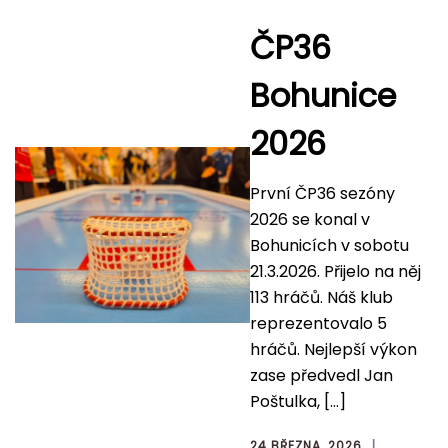
ČP36
Bohunice
2026
První ČP36 sezóny
2026 se konal v
Bohunicích v sobotu
21.3.2026. Přijelo na něj
113 hráčů. Náš klub
reprezentovalo 5
hráčů. Nejlepší výkon
zase předvedl Jan
Poštulka, […]
24 BŘEZNA, 2026